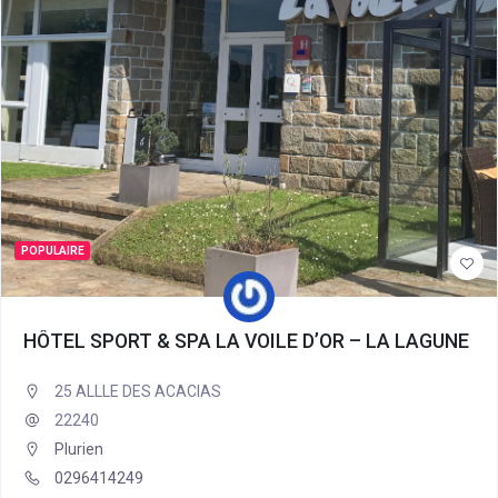
POPULAIRE
HÔTEL SPORT & SPA LA VOILE D’OR – LA LAGUNE
25 ALLLE DES ACACIAS
22240
Plurien
0296414249