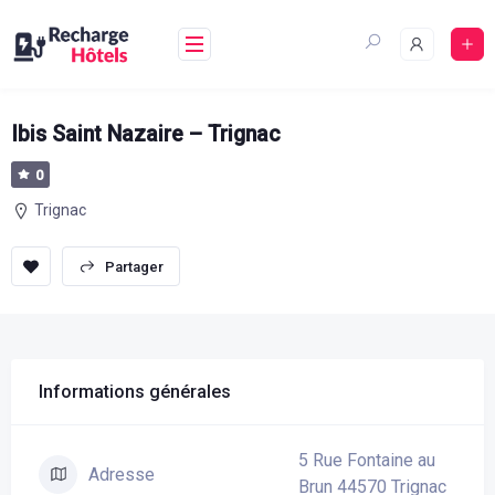
Aller
au
contenu
Ibis Saint Nazaire – Trignac
0
Trignac
sauvegarder
Partager
Informations générales
5 Rue Fontaine au
Adresse
Brun 44570 Trignac