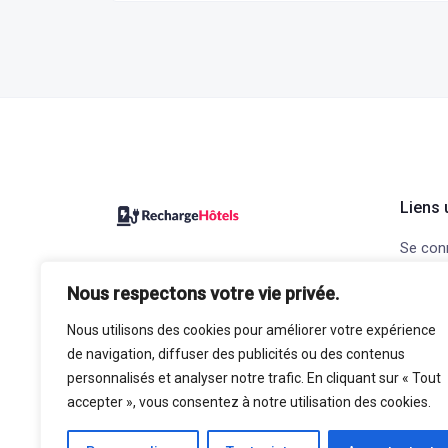
Liens 
Se con
Recharge Hôtels, le site pour
Ajouter
Nous respectons votre vie privée.
trouver votre prochain hôtel avec
Contac
bornes de recharge pour voiture
Nous utilisons des cookies pour améliorer votre expérience
Mention
électrique.
de navigation, diffuser des publicités ou des contenus
confide
personnalisés et analyser notre trafic. En cliquant sur « Tout
accepter », vous consentez à notre utilisation des cookies.