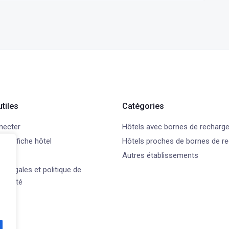
utiles
Catégories
necter
Hôtels avec bornes de recharg
 une fiche hôtel
Hôtels proches de bornes de r
t
Autres établissements
s légales et politique de
ntialité