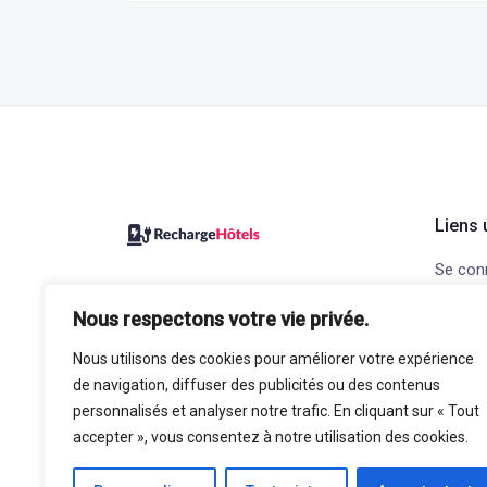
Liens 
Se con
Recharge Hôtels, le site pour
Ajouter
Nous respectons votre vie privée.
trouver votre prochain hôtel avec
Contac
bornes de recharge pour voiture
Nous utilisons des cookies pour améliorer votre expérience
Mention
électrique.
de navigation, diffuser des publicités ou des contenus
confide
personnalisés et analyser notre trafic. En cliquant sur « Tout
accepter », vous consentez à notre utilisation des cookies.