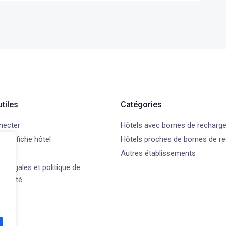
utiles
Catégories
necter
Hôtels avec bornes de recharg
 une fiche hôtel
Hôtels proches de bornes de r
t
Autres établissements
s légales et politique de
ntialité