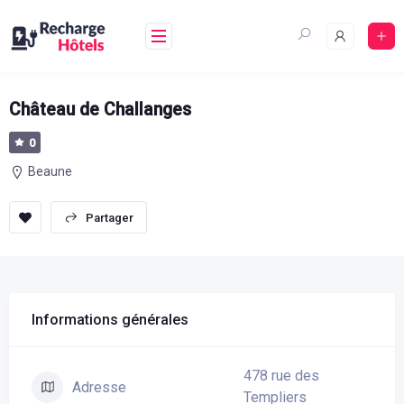
Aller
au
contenu
Château de Challanges
0
Beaune
sauvegarder
Partager
Informations générales
478 rue des
Adresse
Templiers