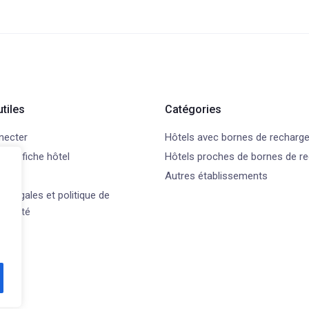
utiles
Catégories
necter
Hôtels avec bornes de recharg
 une fiche hôtel
Hôtels proches de bornes de r
t
Autres établissements
s légales et politique de
ntialité