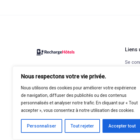
Liens 
Se con
Recharge Hôtels, le site pour
Ajouter
Nous respectons votre vie privée.
trouver votre prochain hôtel avec
Contac
bornes de recharge pour voiture
Nous utilisons des cookies pour améliorer votre expérience
Mention
électrique.
de navigation, diffuser des publicités ou des contenus
confide
personnalisés et analyser notre trafic. En cliquant sur « Tout
accepter », vous consentez à notre utilisation des cookies.
Personnaliser
Tout rejeter
Accepter tout