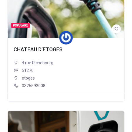
POPULAIRE
CHATEAU D’ETOGES
4 rue Richebourg
51270
etoges
0326593008