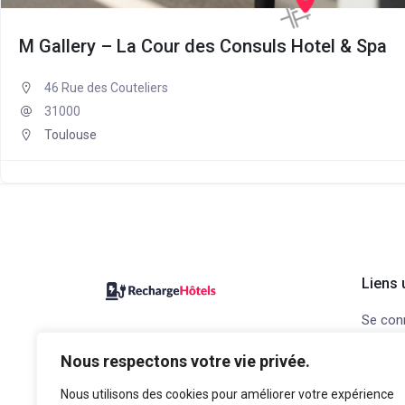
M Gallery – La Cour des Consuls Hotel & Spa
46 Rue des Couteliers
31000
Toulouse
Liens 
Se con
Recharge Hôtels, le site pour
Ajouter
Nous respectons votre vie privée.
trouver votre prochain hôtel avec
Contac
bornes de recharge pour voiture
Nous utilisons des cookies pour améliorer votre expérience
Mention